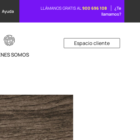
LLÁMANOS GRATIS AL
900 696 108
¿Te
Ayuda
llamamos?
Espacio cliente
ÉNES SOMOS