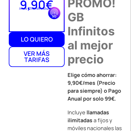
PROMO!
9,90€
/mes (21% IVA incluido)
GB
Infinitos
LO QUIERO
al mejor
VER MÁS
precio
TARIFAS
Elige cómo ahorrar:
9,90€/mes (Precio
para siempre) o Pago
Anual por solo 99€.
Incluye
llamadas
ilimitadas
a fijos y
móviles nacionales las