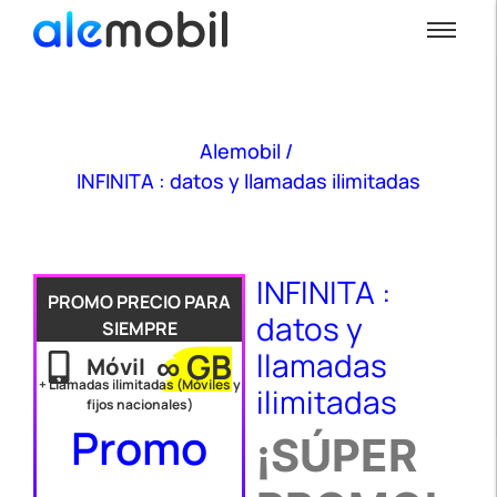
Alemobil
/
INFINITA : datos y llamadas ilimitadas
INFINITA :
PROMO PRECIO PARA
datos y
SIEMPRE
∞ GB
llamadas
Móvil
+ Llamadas ilimitadas (Móviles y
ilimitadas
fijos nacionales)
Promo
¡SÚPER